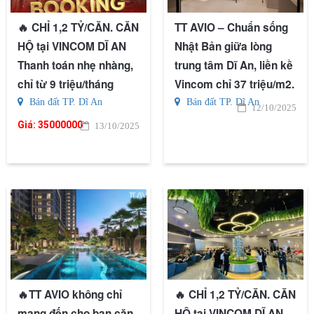
🔥 CHỈ 1,2 TỶ/CĂN. CĂN
TT AVIO – Chuẩn sống
HỘ tại VINCOM DĨ AN
Nhật Bản giữa lòng
Thanh toán nhẹ nhàng,
trung tâm Dĩ An, liền kề
chỉ từ 9 triệu/tháng
Vincom chỉ 37 triệu/m2.
Bán đất TP. Dĩ An
Bán đất TP. Dĩ An
12/10/2025
Giá:
35000000
13/10/2025
🔥TT AVIO không chỉ
🔥 CHỈ 1,2 TỶ/CĂN. CĂN
mang đến cho bạn căn
HỘ tại VINCOM DĨ AN