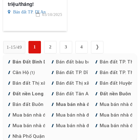
triệu/tháng!
Bán đất TP. Dĩ An
03/10/2025
1
2
3
4
❭
1-15/49
Bán Đất Bình Dương
Bán đất bàu bàng
Bán đất TP. Thủ
(8)
(1)
Căn Hộ
Bán đất TP. Dĩ An
Bán đất TP. Thu
(1)
(1)
Bán đất Thị xã Bến Cát
Bán đất Thị xã Tân Uyên
Bán đất Huyện P
(1)
(1)
Đất nền Long An
Bán đất Tân An
Đất nền Buôn Hồ
(1)
(1)
Bán đất Buôn Hồ
Mua bán nhà đất TP. HCM
Mua bán nhà đất
(1)
(8)
Mua bán nhà đất Quận 7
Mua bán nhà đất Quận 6
Mua bán nhà đất
(1)
(1)
Mua bán nhà đất Quận 4
Mua bán nhà đất Quận 3
Mua bán nhà đất
(1)
(1)
Nhà Phố Quận Thủ Đức
(1)