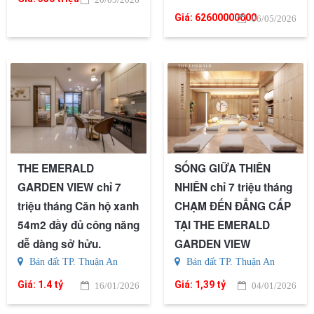
Giá:
62600000000
06/05/2026
THE EMERALD
SỐNG GIỮA THIÊN
GARDEN VIEW chỉ 7
NHIÊN chỉ 7 triệu tháng
triệu tháng Căn hộ xanh
CHẠM ĐẾN ĐẲNG CẤP
54m2 đầy đủ công năng
TẠI THE EMERALD
dễ dàng sở hửu.
GARDEN VIEW
Bán đất TP. Thuận An
Bán đất TP. Thuận An
Giá:
1.4 tỷ
Giá:
1,39 tỷ
16/01/2026
04/01/2026