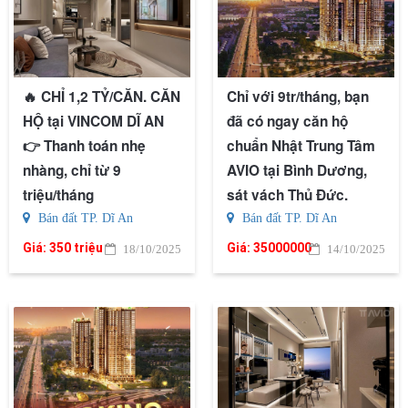
🔥 CHỈ 1,2 TỶ/CĂN. CĂN
Chỉ với 9tr/tháng, bạn
HỘ tại VINCOM DĨ AN
đã có ngay căn hộ
👉 Thanh toán nhẹ
chuẩn Nhật Trung Tâm
nhàng, chỉ từ 9
AVIO tại Bình Dương,
triệu/tháng
sát vách Thủ Đức.
Bán đất TP. Dĩ An
Bán đất TP. Dĩ An
Giá:
350 triệu
Giá:
35000000
18/10/2025
14/10/2025