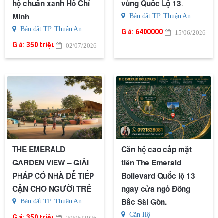
hộ chuẩn xanh Hồ Chí
vùng Quốc Lộ 13.
Minh
Bán đất TP. Thuận An
Bán đất TP. Thuận An
Giá:
6400000
15/06/2026
Giá:
350 triệu
02/07/2026
THE EMERALD
Căn hộ cao cấp mặt
GARDEN VIEW – GIẢI
tiền The Emerald
PHÁP CÓ NHÀ DỄ TIẾP
Boilevard Quốc lộ 13
CẬN CHO NGƯỜI TRẺ
ngay cửa ngỏ Đông
Bắc Sài Gòn.
Bán đất TP. Thuận An
Căn Hộ
Giá:
350 triệu
20/05/2026