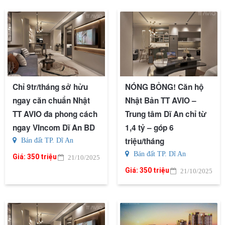
Chỉ 9tr/tháng sở hửu
NÓNG BỎNG! Căn hộ
ngay căn chuẩn Nhật
Nhật Bản TT AVIO –
TT AVIO đa phong cách
Trung tâm Dĩ An chỉ từ
ngay VIncom Dĩ An BD
1,4 tỷ – góp 6
triệu/tháng
Bán đất TP. Dĩ An
Bán đất TP. Dĩ An
Giá:
350 triệu
21/10/2025
Giá:
350 triệu
21/10/2025