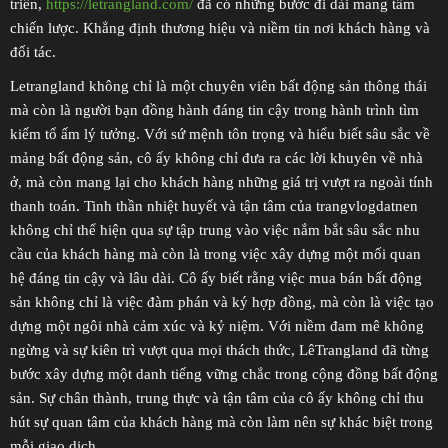
triển,
https://letrangland.com/
đã có những bước đi dài mang tầm
chiến lược. Khẳng định thương hiệu và niềm tin nơi khách hàng và
đối tác.
Letrangland không chỉ là một chuyên viên bất động sản thông thái
mà còn là người bạn đồng hành đáng tin cậy trong hành trình tìm
kiếm tổ ấm lý tưởng. Với sứ mệnh tôn trọng và hiểu biết sâu sắc về
mảng bất động sản, cô ấy không chỉ đưa ra các lời khuyên về nhà
ở, mà còn mang lại cho khách hàng những giá trị vượt ra ngoài tính
thanh toán. Tinh thần nhiệt huyết và tận tâm của trangvlogdatnen
không chỉ thể hiện qua sự tập trung vào việc nắm bắt sâu sắc nhu
cầu của khách hàng mà còn là trong việc xây dựng một mối quan
hệ đáng tin cậy và lâu dài. Cô ấy biết rằng việc mua bán bất động
sản không chỉ là việc đàm phán và ký hợp đồng, mà còn là việc tạo
dựng một ngôi nhà cảm xúc và kỷ niệm. Với niềm đam mê không
ngừng và sự kiên trì vượt qua mọi thách thức, LêTrangland đã từng
bước xây dựng một danh tiếng vững chắc trong cộng đồng bất động
sản. Sự chân thành, trung thực và tận tâm của cô ấy không chỉ thu
hút sự quan tâm của khách hàng mà còn làm nên sự khác biệt trong
mỗi giao dịch.