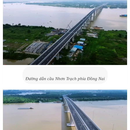
Đường dẫn cầu Nhơn Trạch phía Đồng Nai