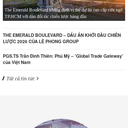
The Emerald Boulevard khẳng định vị thế dự án cao cấp cửa ngõ
TP.HCM với dàn đối tác chiến lược hàng đầu
THE EMERALD BOULEVARD – DẤU ẤN KHỞI ĐẦU CHIẾN
LƯỢC 2026 CỦA LÊ PHONG GROUP
PGS.TS Trần Đình Thiên: Phú Mỹ – 'Global Trade Gateway'
của Việt Nam
Tất cả tin tức