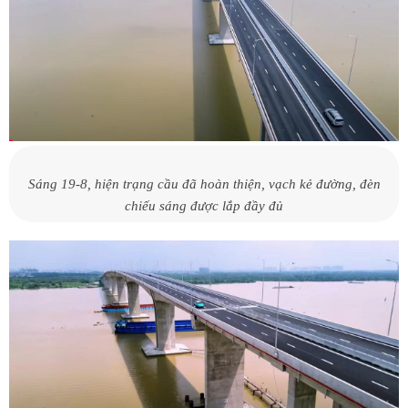
Sáng 19-8, hiện trạng cầu đã hoàn thiện, vạch kẻ đường, đèn
chiếu sáng được lắp đầy đủ