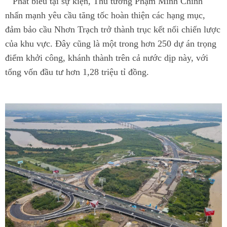
Phát biểu tại sự kiện, Thủ tướng Phạm Minh Chính
nhấn mạnh yêu cầu tăng tốc hoàn thiện các hạng mục,
đảm bảo cầu Nhơn Trạch trở thành trục kết nối chiến lược
của khu vực. Đây cũng là một trong hơn 250 dự án trọng
điểm khởi công, khánh thành trên cả nước dịp này, với
tổng vốn đầu tư hơn 1,28 triệu tỉ đồng.