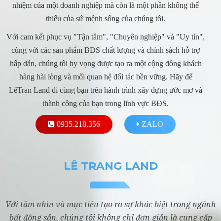
nhiệm của một doanh nghiệp mà còn là một phần không thể
thiếu của sứ mệnh sống của chúng tôi.
Với cam kết phục vụ "Tận tâm", "Chuyên nghiệp" và "Uy tín",
cùng với các sản phẩm BĐS chất lượng và chính sách hỗ trợ
hấp dẫn, chúng tôi hy vọng được tạo ra một cộng đồng khách
hàng hài lòng và mối quan hệ đối tác bền vững. Hãy để
LêTran Land đi cùng bạn trên hành trình xây dựng ước mơ và
thành công của bạn trong lĩnh vực BĐS.
0935.218.356
ZALO
LÊ TRANG LAND
Với tầm nhìn và mục tiêu tạo ra sự khác biệt trong ngành
bất động sản, chúng tôi không chỉ đơn giản là cung cấp