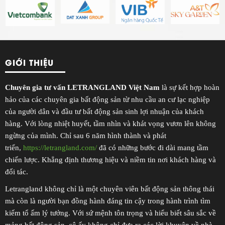
GIỚI THIỆU
Chuyên gia tư vấn LETRANGLAND Việt Nam
là sự kết hợp hoàn
hảo của các chuyên gia bất động sản từ nhu cầu an cư lạc nghiệp
của người dân và đầu tư bất động sản sinh lợi nhuận của khách
hàng. Với lòng nhiệt huyết, tầm nhìn và khát vọng vươn lên không
ngừng của mình. Chỉ sau 6 năm hình thành và phát
triển,
https://letrangland.com/
đã có những bước đi dài mang tầm
chiến lược. Khẳng định thương hiệu và niềm tin nơi khách hàng và
đối tác.
Letrangland không chỉ là một chuyên viên bất động sản thông thái
mà còn là người bạn đồng hành đáng tin cậy trong hành trình tìm
kiếm tổ ấm lý tưởng. Với sứ mệnh tôn trọng và hiểu biết sâu sắc về
mảng bất động sản, cô ấy không chỉ đưa ra các lời khuyên về nhà