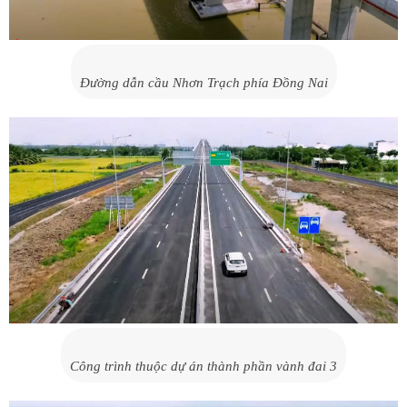
Đường dẫn cầu Nhơn Trạch phía Đồng Nai
Công trình thuộc dự án thành phần vành đai 3