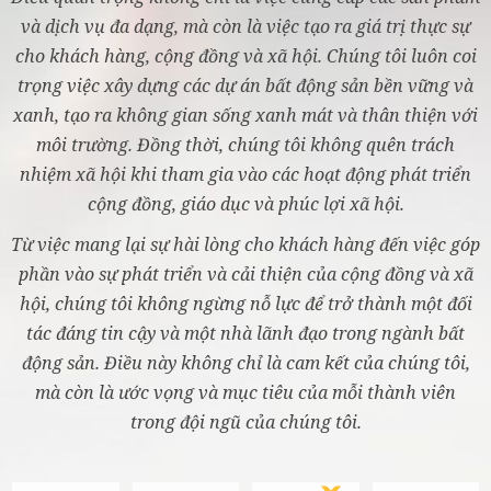
và dịch vụ đa dạng, mà còn là việc tạo ra giá trị thực sự
cho khách hàng, cộng đồng và xã hội. Chúng tôi luôn coi
trọng việc xây dựng các dự án bất động sản bền vững và
xanh, tạo ra không gian sống xanh mát và thân thiện với
môi trường. Đồng thời, chúng tôi không quên trách
nhiệm xã hội khi tham gia vào các hoạt động phát triển
cộng đồng, giáo dục và phúc lợi xã hội.
Từ việc mang lại sự hài lòng cho khách hàng đến việc góp
phần vào sự phát triển và cải thiện của cộng đồng và xã
hội, chúng tôi không ngừng nỗ lực để trở thành một đối
tác đáng tin cậy và một nhà lãnh đạo trong ngành bất
động sản. Điều này không chỉ là cam kết của chúng tôi,
mà còn là ước vọng và mục tiêu của mỗi thành viên
trong đội ngũ của chúng tôi.